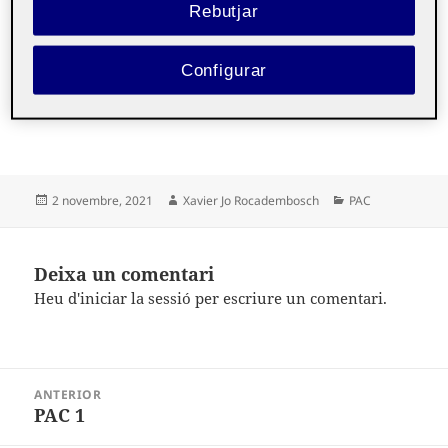
Rebutjar
SALT D’UNA GUINEU A TRAVÉS D’UN CERCLE
Configurar
Error on kaltura services.
Publicat
Autor
Categories
2 novembre, 2021
Xavier Jo Rocadembosch
PAC
el
Deixa un comentari
Heu d'
iniciar la sessió
per escriure un comentari.
Navegació
ANTERIOR
d'entrades
PAC 1
Entrada
anterior: