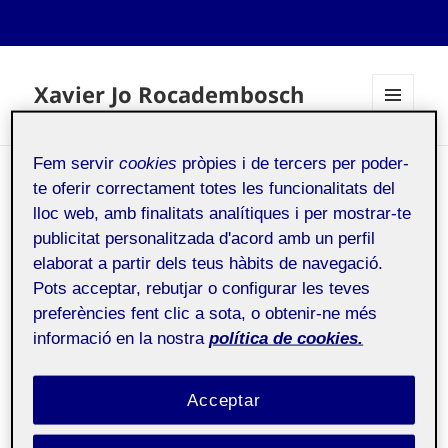
Xavier Jo Rocadembosch
MENÚ
I
GINYS
Fem servir
cookies
pròpies i de tercers per poder-
PAC 2
te oferir correctament totes les funcionalitats del
lloc web, amb finalitats analítiques i per mostrar-te
publicitat personalitzada d'acord amb un perfil
elaborat a partir dels teus hàbits de navegació.
Públic
Pots acceptar, rebutjar o configurar les teves
preferències fent clic a sota, o obtenir-ne més
informació en la nostra
política de cookies.
PAC 2
Acceptar
SALTS I PRINCIPIS D’ANIMACIÓ