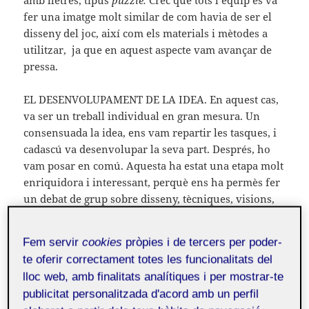
fer una imatge molt similar de com havia de ser el
disseny del joc, així com els materials i mètodes a
utilitzar, ja que en aquest aspecte vam avançar de
pressa.
EL DESENVOLUPAMENT DE LA IDEA. En aquest cas,
va ser un treball individual en gran mesura. Un
consensuada la idea, ens vam repartir les tasques, i
cadascú va desenvolupar la seva part. Després, ho
vam posar en comú. Aquesta ha estat una etapa molt
enriquidora i interessant, perquè ens ha permès fer
un debat de grup sobre disseny, tècniques, visions,
etc, on hem après molt els uns dels altres, ja que
cadascú ha aportat noves indicacions i suggeriments
Fem servir
cookies
pròpies i de tercers per poder-
a la feina global. En aquest punt, és on hem donat la
te oferir correctament totes les funcionalitats del
forma final al projecte.
lloc web, amb finalitats analítiques i per mostrar-te
publicitat personalitzada d'acord amb un perfil
LA PRODUCCIÓ. Aquesta ha estat l’etapa més