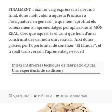
FINALMENT, i així ho vaig expressar a la reunió
final, dono molt valor a aquesta Pràctica i a
l’assignatura en general, ja que hem aprofitat els
coneixements i aprenentatges per aplicar-ho al MÓN
REAL. Crec que aquest és el camí que hem d’anar
construint des del món universitari. Així doncs,
gràcies per l’oportunitat de conèixer “El Llindar”, el
treball transversal i l’aprenentatge-servei!
Integrant diverses tècniques de fabricació digital.
Una experiència de co-disseny
Publicat
Categories
a REFLEXIÓ FINA
5 juliol, 2023
PRÀCTICA
Deixa un comentari
el