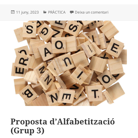
Publicat
Categories
a GRUP 3 – KIT 
11 juny, 2023
PRÀCTICA
Deixa un comentari
el
Proposta d’Alfabetització
(Grup 3)