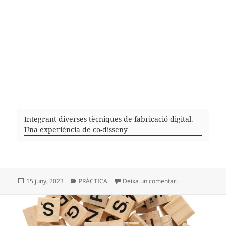
Integrant diverses tècniques de fabricació digital.
Una experiència de co-disseny
Publicat
Categories
a KIT D’ALFABET
15 juny, 2023
PRÀCTICA
Deixa un comentari
el