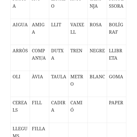
A
O
NJA
SSORA
AIGUA
AMIG
LLIT
VAIXE
ROSA
BOLÍG
A
LL
RAF
ARRÒS
COMP
DUTX
TREN
NEGRE
LLIBR
ANY/A
A
ETA
OLI
ÀVIA
TAULA
METR
BLANC
GOMA
O
CEREA
FILL
CADIR
CAMI
PAPER
LS
A
Ó
LLEGU
FILLA
MS