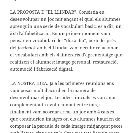
LA PROPOSTA D’”EL LLINDAR”. Consistia en
desenvolupar un joc mitjançant el qual els alumnes
aprenguin una sèrie de vocabulari bàsic, és a dir, un
kit
d’alfabetització. En un primer moment vam
pensar en vocabulari del “dia a dia”, però després
del
feedback
amb el Llindar vam decidir relacionar
el vocabulari amb els 4 itineraris d’aprenentatge que
realtizen el alumnes: imatge personal, restauració,
automoció i fabricació digital.
LA NOSTRA IDEA. Ja a les primeres reunions ens
vam posar molt d’acord en la manera de
desenvolupar el joc. Les idees inicials es van anar
complementant i evolucionant entre tots, i
finalment vam acordar crear un joc amb 4 caixes
que contindrien imatges on els alumnes haurien de
composar la paraula de cada imatge mitjançant peces
amb lletres, tipus
puzzle.
Crec que tots l’equip es va