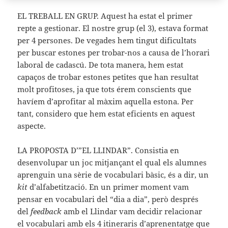
EL TREBALL EN GRUP. Aquest ha estat el primer
repte a gestionar. El nostre grup (el 3), estava format
per 4 persones. De vegades hem tingut dificultats
per buscar estones per trobar-nos a causa de l’horari
laboral de cadascú. De tota manera, hem estat
capaços de trobar estones petites que han resultat
molt profitoses, ja que tots érem conscients que
havíem d’aprofitar al màxim aquella estona. Per
tant, considero que hem estat eficients en aquest
aspecte.
LA PROPOSTA D’”EL LLINDAR”. Consistia en
desenvolupar un joc mitjançant el qual els alumnes
aprenguin una sèrie de vocabulari bàsic, és a dir, un
kit
d’alfabetització. En un primer moment vam
pensar en vocabulari del “dia a dia”, però després
del
feedback
amb el Llindar vam decidir relacionar
el vocabulari amb els 4 itineraris d’aprenentatge que