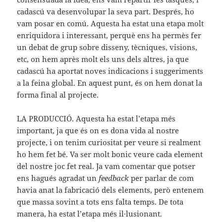
cadascú va desenvolupar la seva part. Després, ho
vam posar en comú. Aquesta ha estat una etapa molt
enriquidora i interessant, perquè ens ha permès fer
un debat de grup sobre disseny, tècniques, visions,
etc, on hem après molt els uns dels altres, ja que
cadascú ha aportat noves indicacions i suggeriments
a la feina global. En aquest punt, és on hem donat la
forma final al projecte.
LA PRODUCCIÓ. Aquesta ha estat l’etapa més
important, ja que és on es dona vida al nostre
projecte, i on tenim curiositat per veure si realment
ho hem fet bé. Va ser molt bonic veure cada element
del nostre joc fet real. Ja vam comentar que potser
ens hagués agradat un
feedback
per parlar de com
havia anat la fabricació dels elements, però entenem
que massa sovint a tots ens falta temps. De tota
manera, ha estat l’etapa més il·lusionant.