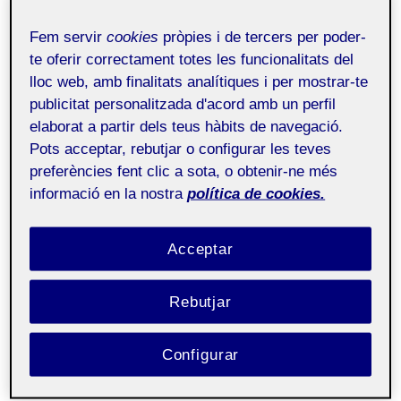
REFLEXIÓ FINAL SOBRE EL
Fem servir
cookies
pròpies i de tercers per poder-
PROJECTE AMB «EL
te oferir correctament totes les funcionalitats del
LLINDAR»
lloc web, amb finalitats analítiques i per mostrar-te
publicitat personalitzada d'acord amb un perfil
elaborat a partir dels teus hàbits de navegació.
Fabricació digital
Públic
Pots acceptar, rebutjar o configurar les teves
preferències fent clic a sota, o obtenir-ne més
Acabem la Pràctica Final, i amb aquesta,
informació en la nostra
política de cookies.
l’assignatura de Fabricació Digital. Així doncs, és
hora de fer balanç.
Acceptar
La reunió
online
dels grups amb El Llindar va servir
com a presentació dels projectes, reflexió i alhora
Rebutjar
cloenda de tot el treball realitzat. Durant tot aquest
recorregut hem hagut d’anar superant reptes de
Configurar
diferent naturalesa que ens han fet avançar i
aprendre. Comentem-los: