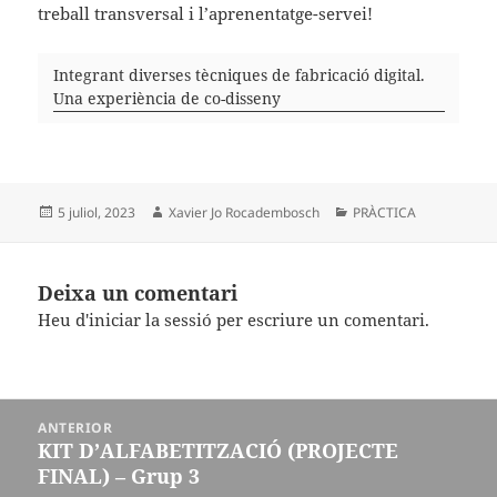
treball transversal i l’aprenentatge-servei!
Integrant diverses tècniques de fabricació digital.
Una experiència de co-disseny
Publicat
Autor
Categories
5 juliol, 2023
Xavier Jo Rocadembosch
PRÀCTICA
el
Deixa un comentari
Heu d'
iniciar la sessió
per escriure un comentari.
Navegació
ANTERIOR
d'entrades
KIT D’ALFABETITZACIÓ (PROJECTE
Entrada
FINAL) – Grup 3
anterior: