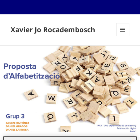
Xavier Jo Rocadembosch
MENÚ
I
GINYS