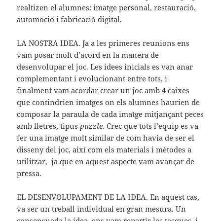
realtizen el alumnes: imatge personal, restauració,
automoció i fabricació digital.
LA NOSTRA IDEA. Ja a les primeres reunions ens
vam posar molt d’acord en la manera de
desenvolupar el joc. Les idees inicials es van anar
complementant i evolucionant entre tots, i
finalment vam acordar crear un joc amb 4 caixes
que contindrien imatges on els alumnes haurien de
composar la paraula de cada imatge mitjançant peces
amb lletres, tipus
puzzle.
Crec que tots l’equip es va
fer una imatge molt similar de com havia de ser el
disseny del joc, així com els materials i mètodes a
utilitzar, ja que en aquest aspecte vam avançar de
pressa.
EL DESENVOLUPAMENT DE LA IDEA. En aquest cas,
va ser un treball individual en gran mesura. Un
consensuada la idea, ens vam repartir les tasques, i