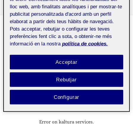
lloc web, amb finalitats analítiques i per mostrar-te
Publicat
Categories
a PORT AINÉ (Crea
1 gener, 2022
PRÀCTICA
Deixa un comentari
el
publicitat personalitzada d'acord amb un perfil
elaborat a partir dels teus hàbits de navegació.
PRÀCTICA
Pots acceptar, rebutjar o configurar les teves
CONCEPTUALITZACIÓ
preferències fent clic a sota, o obtenir-ne més
informació en la nostra
política de cookies.
D’INTERACTIUS
Acceptar
Públic
Rebutjar
TURISME VERD
Configurar
Solucions per el problema de la massificació als
espais naturals
Error on kaltura services.