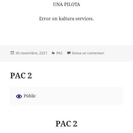
UNA PILOTA
Error on kaltura services.
Publicat
Categories
a PAC 3
30 novembre, 2021
PAC
Deixa un comentari
el
PAC 2
Públic
PAC 2