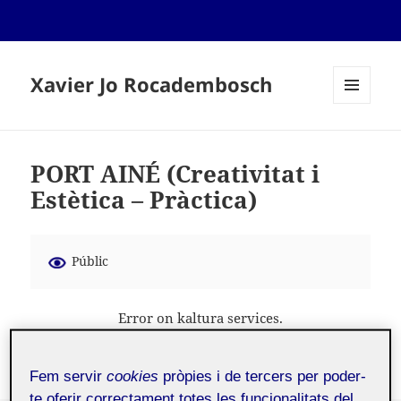
Xavier Jo Rocadembosch
MENÚ
I
GINYS
PORT AINÉ (Creativitat i
Estètica – Pràctica)
Públic
Error on kaltura services.
Fem servir
cookies
pròpies i de tercers per poder-
te oferir correctament totes les funcionalitats del