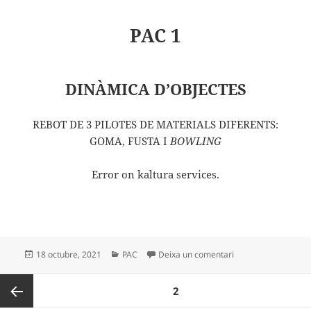
PAC 1
DINÀMICA D’OBJECTES
REBOT DE 3 PILOTES DE MATERIALS DIFERENTS:
GOMA, FUSTA I
BOWLING
Error on kaltura services.
Publicat
Categories
a PAC 1
18 octubre, 2021
PAC
Deixa un comentari
el
Paginació
PÀGINA
2
de