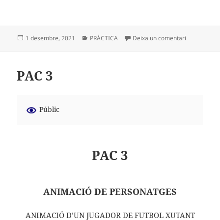
Publicat
Categories
a PRÀCTICA
1 desembre, 2021
PRÀCTICA
Deixa un comentari
el
PAC 3
Públic
PAC 3
ANIMACIÓ DE PERSONATGES
ANIMACIÓ D’UN JUGADOR DE FUTBOL XUTANT