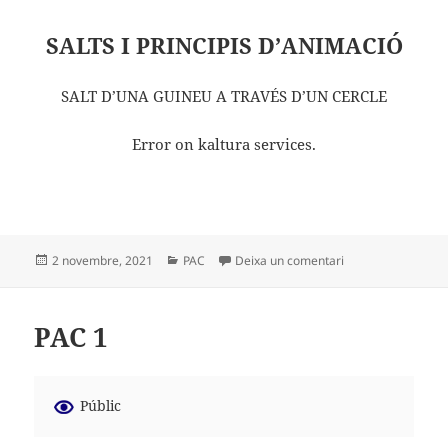
SALTS I PRINCIPIS D’ANIMACIÓ
SALT D’UNA GUINEU A TRAVÉS D’UN CERCLE
Error on kaltura services.
Publicat
Categories
a PAC 2
2 novembre, 2021
PAC
Deixa un comentari
el
PAC 1
Públic